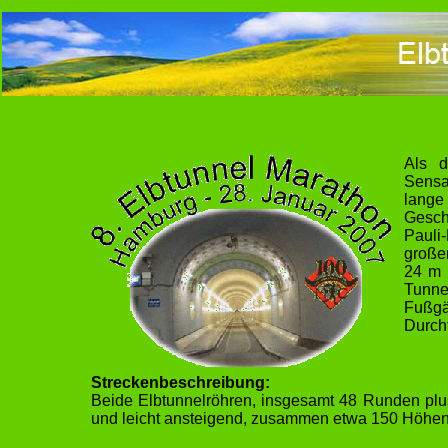
Als d
Sensa
lange
Gesch
Pauli
große
24 m 
Tunne
Fußgä
Durchf
Streckenbeschreibung:
Beide Elbtunnelröhren, insgesamt 48 Runden plus 
und leicht ansteigend, zusammen etwa 150 Höhenme