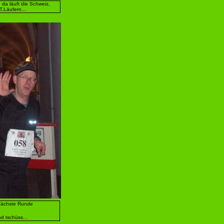
 da läuft die Schweiz,
T.Läufern...
 nächste Runde
d tschüss...