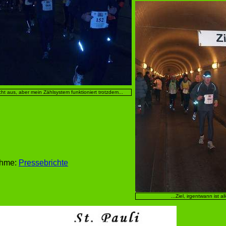
icht aus, aber mein Zählsystem funktioniert trotzdem...
ahme:
Pressebrichte
...Ziel, irgentwann ist al