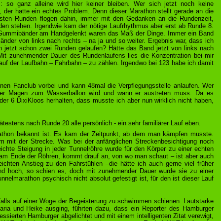
 so ganz alleine wird hier keiner bleiben. Wer sich jetzt noch keine
 der hatte ein echtes Problem. Denn dieser Marathon stellt gerade an die
 ersten Runden flogen dahin, immer mit den Gedanken an die Rundenzeit,
nden stehen. Irgendwie kam der nötige Laufrhythmus aber erst ab Runde 8.
: Gummibänder am Handgelenkt waren das Maß der Dinge. Immer ein Band
änder von links nach rechts – na ja und so weiter. Ergebnis war, dass ich
 jetzt schon zwei Runden gelaufen? Hätte das Band jetzt von links nach
Mit zunehmender Dauer des Rundenlaufens lies die Konzentration bei mir
auf der Laufbahn – Fahrbahn – zu zählen. Irgendwo bei 123 habe ich damit
n Fanclub vorbei und kann 48mal die Verpflegungsstelle anlaufen. Wer
 der Magen zum Wasserballon wird und wann er austreten muss. Da es
er 6 DixiKloos herhalten, dass musste ich aber nun wirklich nicht haben,
estens nach Runde 20 alle persönlich - ein sehr familiärer Lauf eben.
athon bekannt ist. Es kam der Zeitpunkt, ab dem man kämpfen musste.
 mit der Strecke. Was bei der anfänglichen Streckenbesichtigung noch
hte Steigung in jeder Tunnelröhre wurde für den Körper zu einer echten
 am Ende der Röhren, kommt drauf an, von wo man schaut – ist aber auch
ichten Anstieg zu den Fahrstühlen –die hätte ich auch gerne viel früher
 und hoch, so schien es, doch mit zunehmender Dauer wurde sie zu einer
nelmarathon psychisch nicht absolut gefestigt ist, für den ist dieser Lauf
falls auf einer Woge der Begeisterung zu schwimmen schienen. Lautstarke
Maria und Heike ausging, führten dazu, dass ein Reporter des Hamburger
ssierten Hamburger abgelichtet und mit einem intelligenten Zitat verewigt,