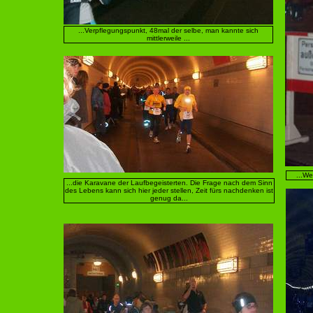
...Verpflegungspunkt, 48mal der selbe, man kannte sich
mittlerweile ...
...We
...die Karavane der Laufbegeisterten. Die Frage nach dem Sinn
des Lebens kann sich hier jeder stellen, Zeit fürs nachdenken ist
genug da...