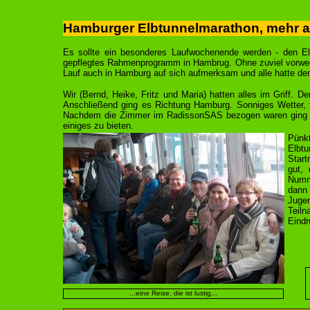
Hamburger Elbtunnelmarathon, mehr als 
Es sollte ein besonderes Laufwochenende werden - den El
gepflegtes Rahmenprogramm in Hambrug. Ohne zuviel vorweg
Lauf auch in Hamburg auf sich aufmerksam und alle hatte de
Wir (Bernd, Heike, Fritz und Maria) hatten alles im Griff.
Anschließend ging es Richtung Hamburg. Sonniges Wetter, f
Nachdem die Zimmer im RadissonSAS bezogen waren ging es
einiges zu bieten.
Pünk
Elbt
Start
gut,
Numme
dann
Juge
Teil
Eindr
...eine Reise, die ist lustig...