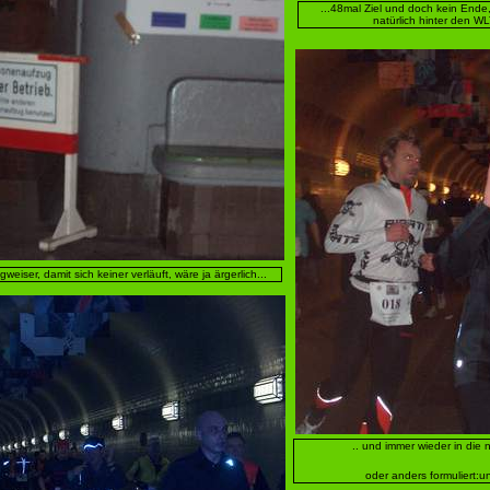
...48mal Ziel und doch kein Ende,
natürlich hinter den WL
gweiser, damit sich keiner verläuft, wäre ja ärgerlich...
.. und immer wieder in die
oder anders formuliert:un