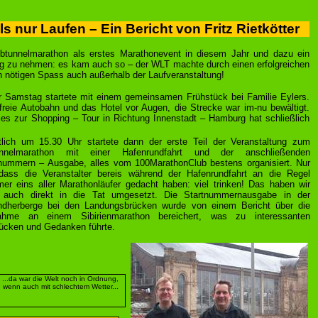
nur Laufen – Ein Bericht von Fritz Rietkötter
btunnelmarathon als erstes Marathonevent in diesem Jahr und dazu ein
 zu nehmen: es kam auch so – der WLT machte durch einen erfolgreichen
n nötigen Spass auch außerhalb der Laufveranstaltung!
 Der Samstag startete mit einem gemeinsamen Frühstück bei Familie Eylers.
reie Autobahn und das Hotel vor Augen, die Strecke war im-nu bewältigt.
 zur Shopping – Tour in Richtung Innenstadt – Hamburg hat schließlich
tlich um 15.30 Uhr startete dann der erste Teil der Veranstaltung zum
unnelmarathon mit einer Hafenrundfahrt und der anschließenden
nummern – Ausgabe, alles vom 100MarathonClub bestens organisiert. Nur
 dass die Veranstalter bereis während der Hafenrundfahrt an die Regel
r eins aller Marathonläufer gedacht haben: viel trinken! Das haben wir
 auch direkt in die Tat umgesetzt. Die Startnummernausgabe in der
ndherberge bei den Landungsbrücken wurde von einem Bericht über die
nahme an einem Sibirienmarathon bereichert, was zu interessanten
ücken und Gedanken führte.
...da war die Welt noch in Ordnung,
wenn auch mit schlechtem Wetter...