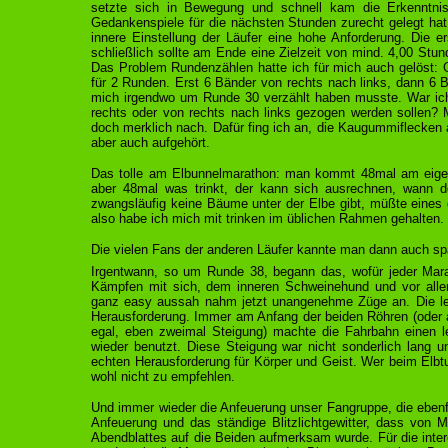
setzte sich in Bewegung und schnell kam die Erkenntnis:
Gedankenspiele für die nächsten Stunden zurecht gelegt hat,
innere Einstellung der Läufer eine hohe Anforderung. Die
schließlich sollte am Ende eine Zielzeit von mind. 4,00 Stu
Das Problem Rundenzählen hatte ich für mich auch gelöst
für 2 Runden. Erst 6 Bänder von rechts nach links, dann 6 B
mich irgendwo um Runde 30 verzählt haben musste. War ich
rechts oder von rechts nach links gezogen werden sollen? 
doch merklich nach. Dafür fing ich an, die Kaugummiflecken 
aber auch aufgehört.
Das tolle am Elbunnelmarathon: man kommt 48mal am eigene
aber 48mal was trinkt, der kann sich ausrechnen, wann
zwangsläufig keine Bäume unter der Elbe gibt, müßte eines d
also habe ich mich mit trinken im üblichen Rahmen gehalten.
Die vielen Fans der anderen Läufer kannte man dann auch spät
Irgentwann, so um Runde 38, begann das, wofür jeder Mar
Kämpfen mit sich, dem inneren Schweinehund und vor allem
ganz easy aussah nahm jetzt unangenehme Züge an. Die leic
Herausforderung. Immer am Anfang der beiden Röhren (oder
egal, eben zweimal Steigung) machte die Fahrbahn einen le
wieder benutzt. Diese Steigung war nicht sonderlich lang
echten Herausforderung für Körper und Geist. Wer beim Elbtun
wohl nicht zu empfehlen.
Und immer wieder die Anfeuerung unser Fangruppe, die eben
Anfeuerung und das ständige Blitzlichtgewitter, dass von 
Abendblattes auf die Beiden aufmerksam wurde. Für die intere