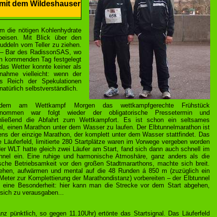
7 mit dem Wildeshauser
um die nötigen Kohlenhydrate
eisen. Mit Blick über den
uddeln vom Teller zu ziehen.
i – Bar des RadissonSAS, wo
den kommenden Tag festgelegt
das Wetter konnte keiner als
nahme vielleicht: wenn der
ns Reich der Spekulationen
atürlich selbstverständlich.
dem am Wettkampf Morgen das wettkampfgerechte Frühstück
enommen war folgt wieder der obligatorische Pressetermin und
hließend die Abfahrt zum Wettkampfort. Es ist schon ein seltsames
l, einen Marathon unter dem Wasser zu laufen. Der Elbtunnelmarathon ist
ens der einzige Marathon, der komplett unter dem Wasser stattfindet. Das
re Läuferfeld, limitierte 280 Startplätze waren im Vorwege vergeben worden
er WLT hatte gleich zwei Läufer am Start, fand sich dann auch schnell im
nnel ein. Eine ruhige und harmonische Atmoshäre, ganz anders als die
sche Betriebsamkeit vor den großen Stadtmararthons, machte sich breit.
ehen, aufwärmen und mental auf die 48 Runden á 850 m (zuzüglich ein
Meter zur Komplettierung der Marathondistanz) vorbereiten – der Elbtunnel
t eine Besonderheit: hier kann man die Strecke vor dem Start abgehen,
sich zu verausgaben...
nz pünktlich, so gegen 11.10Uhr) ertönte das Startsignal. Das Läuferfeld