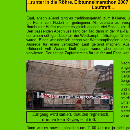
...runter in die Röhre, Elbtunnelmarathon 200
Lauftreff...
Egal, anschließend ging es traditionsgemäß zum Italiener, 
(in Form von Nudel) in gediegener Atmosphäre zu versp
Hamburger Hafen machte es gleich doppelt viel Spass, die N
Den passenden Abschluss fand der Tag dann in der Mai-Ta
bei einem süffigen Cocktail die Wettkampf – Strategie für 
wurde. Eines war nämlich schon vor Wettkampfbeginn klar: 
Ausrede für einen verpatzten Lauf geltend machen. Aus
Elbtunnel voll Wasser läuft, dass wurde aber sofort i
verwiesen. Der zeitige Zapfenstreich für Läufer und Fans war n
Nach
eing
ansc
Gefüh
übrig
elitä
und d
Elbtu
hekti
Umzi
paar 
biete
Eingang wird saniert, draußen regnerisch,
ohne 
...
drinnen kein Regen, echt toll.
..
Dann war es soweit, pünktlich um 11.00 Uhr (na ja nicht ga