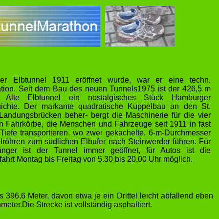
er Elbtunnel 1911 eröffnet wurde, war er eine techn.
tion. Seit dem Bau des neuen Tunnels1975 ist der 426,5 m
 Alte Elbtunnel ein nostalgisches Stück Hamburger
ichte. Der markante quadratische Kuppelbau an den St.
-Landungsbrücken beher- bergt die Maschinerie für die vier
n Fahrkörbe, die Menschen und Fahrzeuge seit 1911 in fast
Tiefe transportieren, wo zwei gekachelte, 6-m-Durchmesser
lröhren zum südlichen Elbufer nach Steinwerder führen. Für
nger ist der Tunnel immer geöffnet, für Autos ist die
ahrt Montag bis Freitag von 5.30 bis 20.00 Uhr möglich.
396,6 Meter, davon etwa je ein Drittel leicht abfallend eben
ter.Die Strecke ist vollständig asphaltiert
.