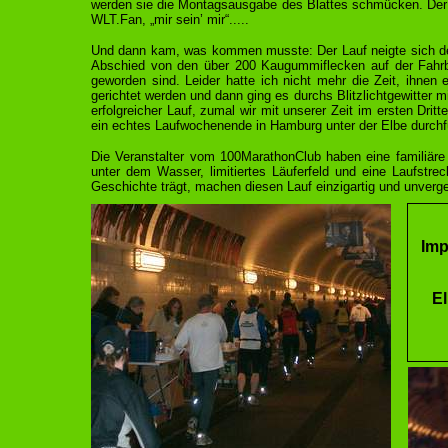
werden sie die Montagsausgabe des Blattes schmücken. Der
WLT.Fan, „mir sein’ mir“.....
Und dann kam, was kommen musste: Der Lauf neigte sich de
Abschied von den über 200 Kaugummiflecken auf der Fahrb
geworden sind. Leider hatte ich nicht mehr die Zeit, ihne
gerichtet werden und dann ging es durchs Blitzlichtgewitter mit
erfolgreicher Lauf, zumal wir mit unserer Zeit im ersten Drit
ein echtes Laufwochenende in Hamburg unter der Elbe durch
Die Veranstalter vom 100MarathonClub haben eine familiäre 
unter dem Wasser, limitiertes Läuferfeld und eine Laufstrec
Geschichte trägt, machen diesen Lauf einzigartig und unverge
Imp
E