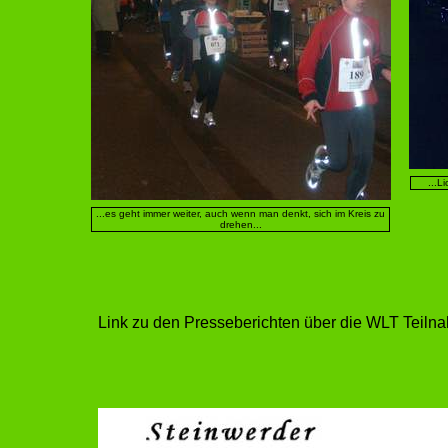
...L
...es geht immer weiter, auch wenn man denkt, sich im Kreis zu
drehen...
Link zu den Presseberichten über die WLT Teiln