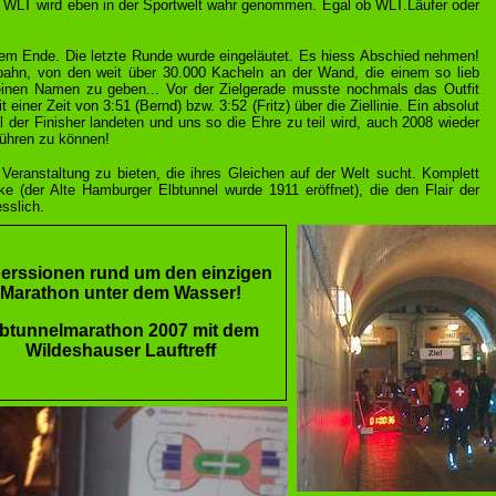
 WLT wird eben in der Sportwelt wahr genommen. Egal ob WLT.Läufer oder
m Ende. Die letzte Runde wurde eingeläutet. Es hiess Abschied nehmen!
ahn, von den weit über 30.000 Kacheln an der Wand, die einem so lieb
n einen Namen zu geben... Vor der Zielgerade musste nochmals das Outfit
 einer Zeit von 3:51 (Bernd) bzw. 3:52 (Fritz) über die Ziellinie. Ein absolut
tel der Finisher landeten und uns so die Ehre zu teil wird, auch 2008 wieder
führen zu können!
Veranstaltung zu bieten, die ihres Gleichen auf der Welt sucht. Komplett
ke (der Alte Hamburger Elbtunnel wurde 1911 eröffnet), die den Flair der
sslich.
erssionen rund um den einzigen
Marathon unter dem Wasser!
lbtunnelmarathon 2007 mit dem
Wildeshauser Lauftreff